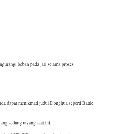
gurangi beban pada jari selama proses
nda dapat menikmati judul Donghua seperti Battle
ang sedang tayang saat ini.