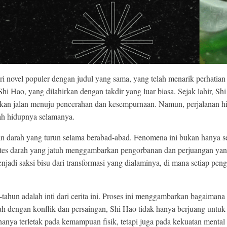
i novel populer dengan judul yang sama, yang telah menarik perhatian 
i Hao, yang dilahirkan dengan takdir yang luar biasa. Sejak lahir, S
n jalan menuju pencerahan dan kesempurnaan. Namun, perjalanan hi
ah hidupnya selamanya.
 darah yang turun selama berabad-abad. Fenomena ini bukan hanya seka
 tetes darah yang jatuh menggambarkan pengorbanan dan perjuangan yan
njadi saksi bisu dari transformasi yang dialaminya, di mana setiap p
tahun adalah inti dari cerita ini. Proses ini menggambarkan bagaiman
h dengan konflik dan persaingan, Shi Hao tidak hanya berjuang untuk di
k hanya terletak pada kemampuan fisik, tetapi juga pada kekuatan mental