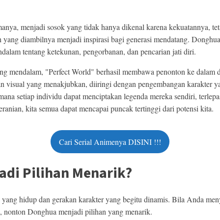
manya, menjadi sosok yang tidak hanya dikenal karena kekuatannya, te
h yang diambilnya menjadi inspirasi bagi generasi mendatang. Donghua
alam tentang ketekunan, pengorbanan, dan pencarian jati diri.
ang mendalam, "Perfect World" berhasil membawa penonton ke dalam 
n visual yang menakjubkan, diiringi dengan pengembangan karakter ya
ana setiap individu dapat menciptakan legenda mereka sendiri, terlepa
anian, kita semua dapat mencapai puncak tertinggi dari potensi kita.
Cari Serial Animenya DISINI !!!
di Pilihan Menarik?
ang hidup dan gerakan karakter yang begitu dinamis. Bila Anda menyu
, nonton Donghua menjadi pilihan yang menarik.