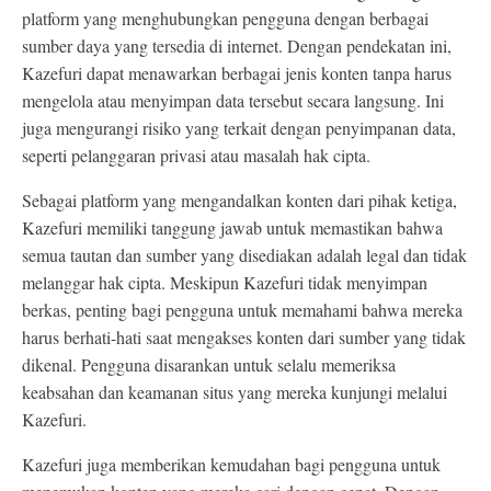
platform yang menghubungkan pengguna dengan berbagai
sumber daya yang tersedia di internet. Dengan pendekatan ini,
Kazefuri dapat menawarkan berbagai jenis konten tanpa harus
mengelola atau menyimpan data tersebut secara langsung. Ini
juga mengurangi risiko yang terkait dengan penyimpanan data,
seperti pelanggaran privasi atau masalah hak cipta.
Sebagai platform yang mengandalkan konten dari pihak ketiga,
Kazefuri memiliki tanggung jawab untuk memastikan bahwa
semua tautan dan sumber yang disediakan adalah legal dan tidak
melanggar hak cipta. Meskipun Kazefuri tidak menyimpan
berkas, penting bagi pengguna untuk memahami bahwa mereka
harus berhati-hati saat mengakses konten dari sumber yang tidak
dikenal. Pengguna disarankan untuk selalu memeriksa
keabsahan dan keamanan situs yang mereka kunjungi melalui
Kazefuri.
Kazefuri juga memberikan kemudahan bagi pengguna untuk